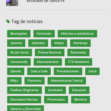
estatales de Santa Fe
Tag de noticias
Municipales
Formación
Informes y estadísticas
Jóvenes
Jubilados
Videos
Homenaje
Acción Social
Prensa Nacional
Nacionales
Comunicado
Internacionales
CTA Autónoma
Opinión
Codo a Codo
Presentaciones
Salud
Niñez
Plenarios
Administración Central
Pueblos Originarios
Gremiales
Educación
Elecciones Internas
Provinciales
Memoria
Géneros y Diversidad