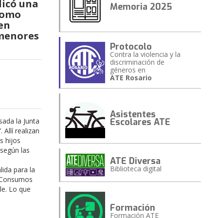
licó una
Memoria 2025
 como
 en
 menores
Protocolo
Contra la violencia y la
discriminación de
géneros en
ATE Rosario
Asistentes
Escolares ATE
sada la Junta
Allí realizan
s hijos
-según las
ATE Diversa
Biblioteca digital
ida para la
de Consumos
le. Lo que
Formación
Formación ATE