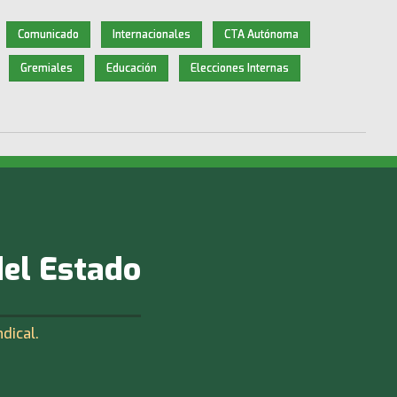
Comunicado
Internacionales
CTA Autónoma
Gremiales
Educación
Elecciones Internas
del Estado
ndical.