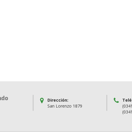
ado
Dirección:
Telé
San Lorenzo 1879
(034
(034