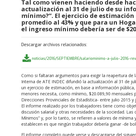
Tal como vienen haciendo desde hace
actualización al 31 de julio de su i
mínimo?”. El ejercicio de estimación 
promedio al 43% y que para un Hogar
el ingreso mínimo debería ser de $20.
Descargar archivos relacionados:
noticias/2016/SEPTIEMBRE/salariominimo-a-julio-2016-rev
Como si faltaran argumentos para exigir la reapertura de l
Interna de ATE INDEC difundió la actualización al 31 de ju
un ejercicio de estimación, en base a información pública
menores necesita, como mínimo, $20.089,90 mensuales para 
Direcciones Provinciales de Estadística- entre julio 2015 y
El informe realizado por los trabajadores tiene como obje
discusión salarial y otras necesidades de la sociedad. La
Mínimos” y, por lo tanto, se refieren a valores de mínima
establecen es que ningún trabajador debería ganar -de bols
El informe completo puede verse y descargarse del siguien