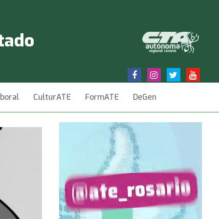
stado
aboral
CulturATE
FormATE
DeGen