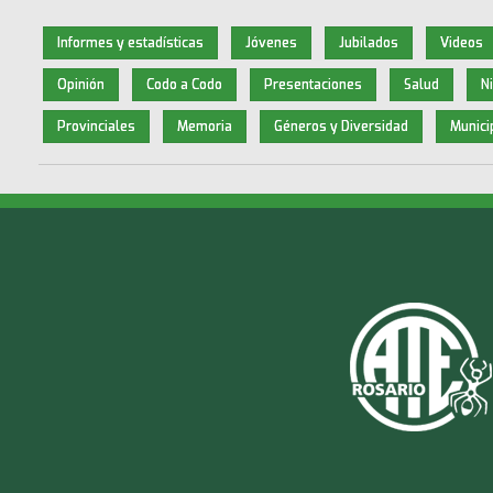
Informes y estadísticas
Jóvenes
Jubilados
Videos
Opinión
Codo a Codo
Presentaciones
Salud
N
Provinciales
Memoria
Géneros y Diversidad
Munici