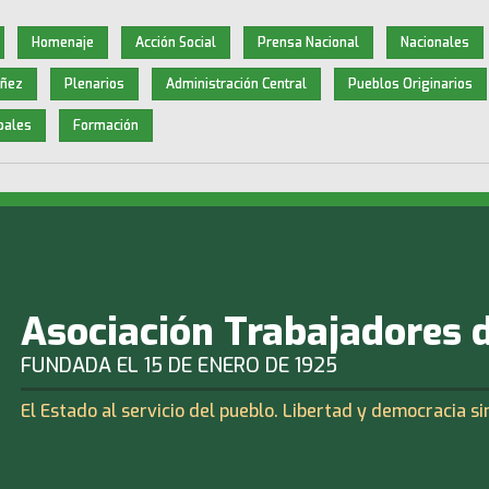
Homenaje
Acción Social
Prensa Nacional
Nacionales
iñez
Plenarios
Administración Central
Pueblos Originarios
pales
Formación
Asociación Trabajadores 
FUNDADA EL 15 DE ENERO DE 1925
El Estado al servicio del pueblo. Libertad y democracia si