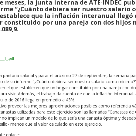
 meses, la junta interna de ATE-INDEC pub
nforme “¿Cuánto debiera ser nuestro salario
establece que la inflación interanual llegó
 constituido por una pareja con dos hijos
089,9.
__1_.pdf
a paritaria salarial y parar el próximo 27 de septiembre, la semana pa
lio de su informe “¿Cuánto debiera ser nuestro salario como mínimo?”. 
, en el que establecen que un hogar constituido por una pareja con do
vivir. Además, el trabajo da cuenta de que la inflación interanual 
 julio de 2016 llega en promedio a 43%.
tivo proveer las mejores aproximaciones posibles como referencia vál
s canastas utilizadas para este ejercicio son las llamadas “Canastas 
 y no implican un modelo de lo que sería una canasta óptima y deseab
illo- menos que el valor calculado en este ejercicio.
te enlace: