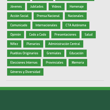
Jóvenes
Jubilados
Videos
Homenaje
Acción Social
Prensa Nacional
Nacionales
Comunicado
Internacionales
CTA Autónoma
Opinión
Codo a Codo
Presentaciones
Salud
Niñez
Plenarios
Administración Central
Pueblos Originarios
Gremiales
Educación
Elecciones Internas
Provinciales
Memoria
Géneros y Diversidad