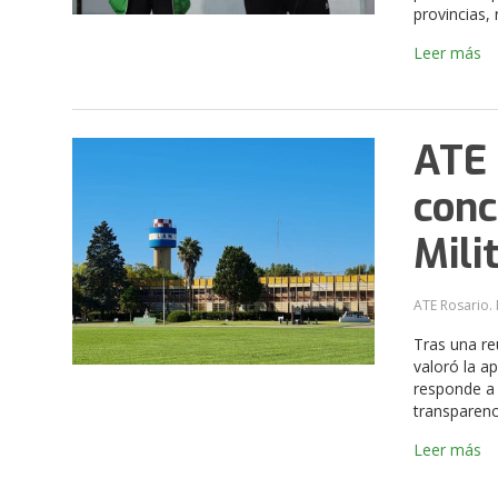
provincias,
Leer más
ATE 
conc
Mili
ATE Rosario. 
Tras una re
valoró la a
responde a 
transparenc
Leer más