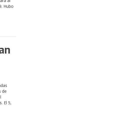
ara al
19. Hubo
can
adas
s de
l
. El 5,