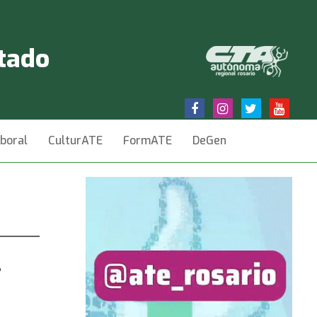
stado
aboral
CulturATE
FormATE
DeGen
l