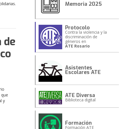
Memoria 2025
lidarias.
Protocolo
Contra la violencia y la
discriminación de
a de
géneros en
ATE Rosario
ico
Asistentes
Escolares ATE
rio
ATE Diversa
a que
Biblioteca digital
l y
Formación
Formación ATE