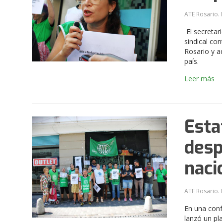
ATE Rosario. 
El secretar
sindical con
Rosario y a
país.
Leer más
Esta
desp
naci
ATE Rosario. 
En una conf
lanzó un pla