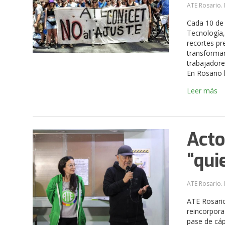
ATE Rosario. 
Cada 10 de 
Tecnología,
recortes pr
transformar
trabajadore
En Rosario 
Leer más
Acto
“qui
ATE Rosario. 
ATE Rosario
reincorpora
pase de cáp