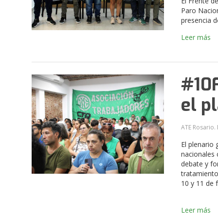
El Frente d
Paro Nacion
presencia d
Leer más
#10F
el p
ATE Rosario. 
El plenario
nacionales 
debate y fo
tratamiento
10 y 11 de 
Leer más