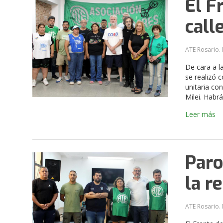
El F
call
ATE Rosario. 
De cara a l
se realizó 
unitaria co
Milei. Habr
Leer más
Paro
la r
ATE Rosario. 