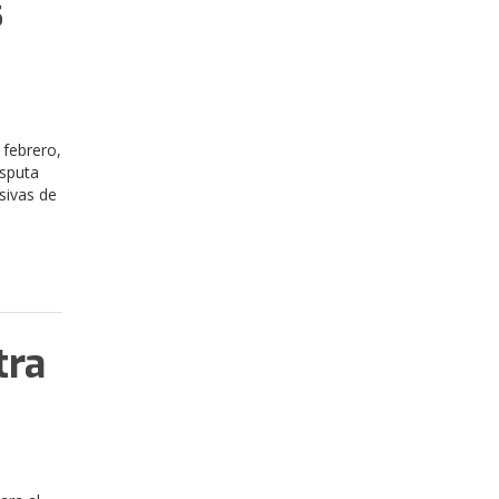
s
l
 febrero,
isputa
sivas de
tra