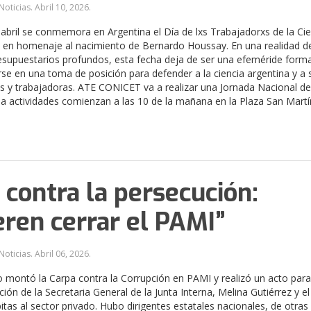
Noticias.
Abril 10, 2026
.
abril se conmemora en Argentina el Día de lxs Trabajadorxs de la Cien
 en homenaje al nacimiento de Bernardo Houssay. En una realidad d
esupuestarios profundos, esta fecha deja de ser una efeméride forma
se en una toma de posición para defender a la ciencia argentina y a 
s y trabajadoras. ATE CONICET va a realizar una Jornada Nacional de
la actividades comienzan a las 10 de la mañana en la Plaza San Martí
 contra la persecución:
eren cerrar el PAMI”
Noticias.
Abril 06, 2026
.
 montó la Carpa contra la Corrupción en PAMI y realizó un acto para 
ción de la Secretaria General de la Junta Interna, Melina Gutiérrez y e
itas al sector privado. Hubo dirigentes estatales nacionales, de otras