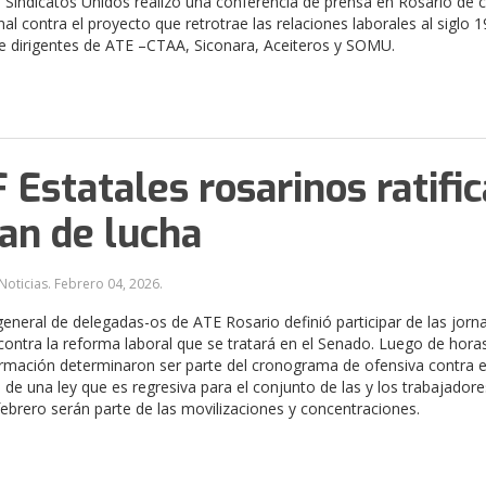
e Sindicatos Unidos realizó una conferencia de prensa en Rosario de c
al contra el proyecto que retrotrae las relaciones laborales al siglo 
e dirigentes de ATE –CTAA, Siconara, Aceiteros y SOMU.
 Estatales rosarinos ratifi
lan de lucha
Noticias.
Febrero 04, 2026
.
 general de delegadas-os de ATE Rosario definió participar de las jorn
contra la reforma laboral que se tratará en el Senado. Luego de hora
rmación determinaron ser parte del cronograma de ofensiva contra e
 de una ley que es regresiva para el conjunto de las y los trabajadores
febrero serán parte de las movilizaciones y concentraciones.