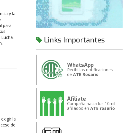
cia y la
e
l para
sus
 Lucha.
Links Importantes
n.
WhatsApp
Recibí las notificaciones
de
ATE Rosario
Afiliate
Campaña hacia los 10mil
afiliados en
ATE rosario
exigir la
l cese de