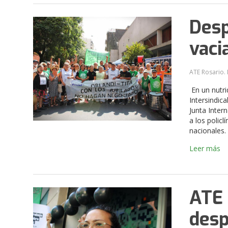
Desp
vaci
ATE Rosario. 
En un nutri
Intersindic
Junta Inter
a los policl
nacionales.
Leer más
ATE 
desp