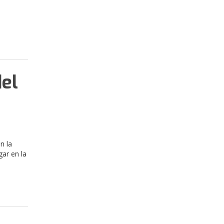
del
n la
gar en la