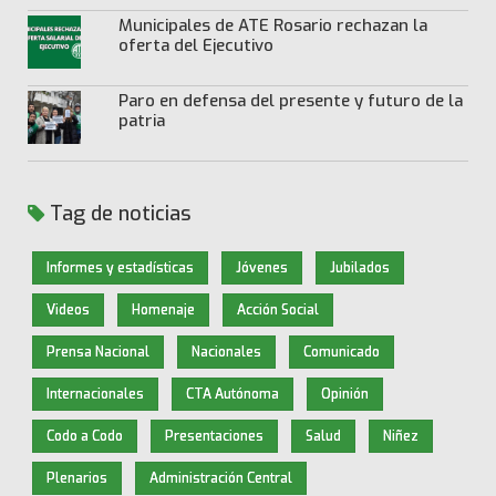
Municipales de ATE Rosario rechazan la
oferta del Ejecutivo
Paro en defensa del presente y futuro de la
patria
Tag de noticias
Informes y estadísticas
Jóvenes
Jubilados
Videos
Homenaje
Acción Social
Prensa Nacional
Nacionales
Comunicado
Internacionales
CTA Autónoma
Opinión
Codo a Codo
Presentaciones
Salud
Niñez
Plenarios
Administración Central