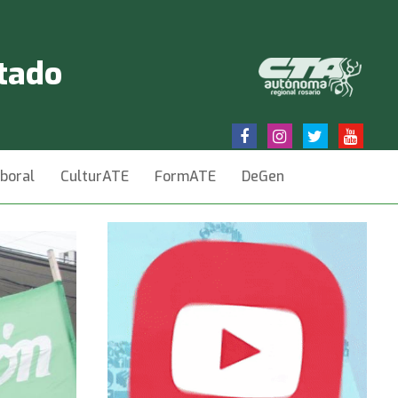
stado
aboral
CulturATE
FormATE
DeGen