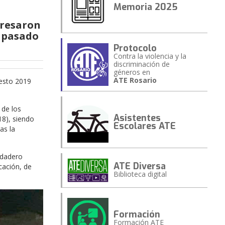
Memoria 2025
presaron
l pasado
Protocolo
Contra la violencia y la
discriminación de
géneros en
ATE Rosario
uesto 2019
 de los
Asistentes
18), siendo
Escolares ATE
as la
rdadero
ATE Diversa
cación, de
Biblioteca digital
Formación
Formación ATE