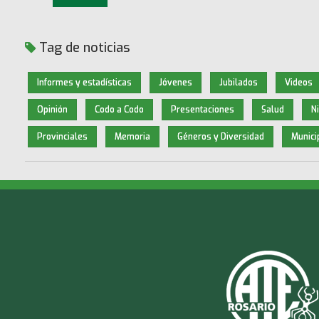
Tag de noticias
Informes y estadísticas
Jóvenes
Jubilados
Videos
Opinión
Codo a Codo
Presentaciones
Salud
N
Provinciales
Memoria
Géneros y Diversidad
Munici