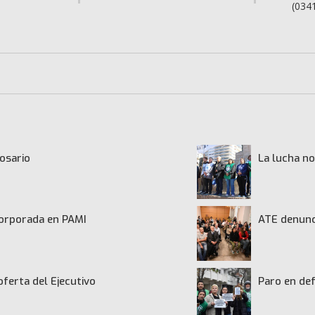
(034
osario
La lucha no
ncorporada en PAMI
ATE denunci
oferta del Ejecutivo
Paro en def