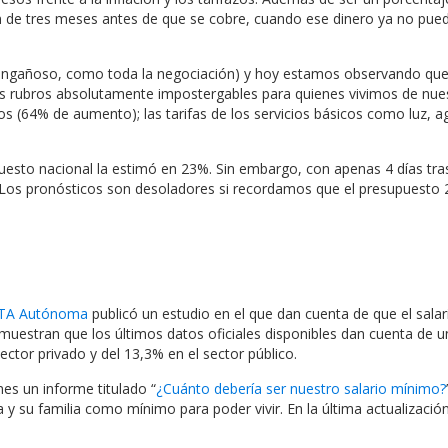
ión de tres meses antes de que se cobre, cuando ese dinero ya no pue
(engañoso, como toda la negociación) y hoy estamos observando que 
nos rubros absolutamente impostergables para quienes vivimos de nue
 (64% de aumento); las tarifas de los servicios básicos como luz, ag
upuesto nacional la estimó en 23%. Sin embargo, con apenas 4 días tra
. Los pronósticos son desoladores si recordamos que el presupuesto
 CTA Autónoma
publicó un estudio en el que dan cuenta de que el salari
emuestran que los últimos datos oficiales disponibles dan cuenta de u
sector privado y del 13,3% en el sector público.
es un informe titulado “
¿Cuánto debería ser nuestro salario mínimo?
 y su familia como mínimo para poder vivir. En la última actualización