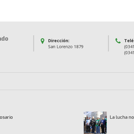
ado
Dirección:
Telé
San Lorenzo 1879
(034
(034
osario
La lucha no