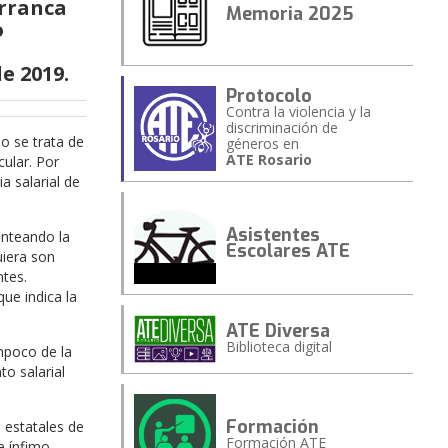
arranca
Memoria 2025
o
e 2019.
Protocolo
Contra la violencia y la
discriminación de
o se trata de
géneros en
ATE Rosario
cular. Por
a salarial de
Asistentes
anteando la
Escolares ATE
uiera son
ntes.
ue indica la
ATE Diversa
Biblioteca digital
mpoco de la
o salarial
Formación
 estatales de
Formación ATE
e ínfimo