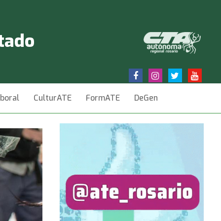
stado
aboral
CulturATE
FormATE
DeGen