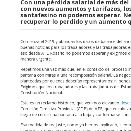
Con una pérdida salarial de más del
con nuevos aumentos y tarifazos, lo
santafesino no podemos esperar. Ne
recuperar lo perdido y un aumento qu
Comienza el 2019 y abundan los datos de balance del año q
buenas noticias para los trabajadores y las trabajadoras e
eso desde ATE Rosario no podemos esperar y exigimos que el
manera urgente.
Repetimos una vez más que, en el contexto del proceso inf
paritaria con miras a una recomposición salarial. La nego
planteadas por quienes deberían representarnos: ni bonos, 
Exigimos que los trabajadores y las trabajadoras del Estad
Constitución Nacional.
Este es un reclamo histórico, que venimos elevando
desde
Comisión Directiva Provincial (CDP) de ATE, que encabeza 
luego de cerrar una paritaria a la baja y conformarse con la
Esa medida de reajuste, como ya hemos explicado, siempre 
la provincia, que ven como mes a mes se reducen sus ingre