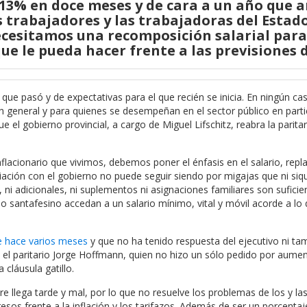
 13% en doce meses y de cara a un año que 
s trabajadores y las trabajadoras del Estad
cesitamos una recomposición salarial para
e le pueda hacer frente a las previsiones d
ue pasó y de expectativas para el que recién se inicia. En ningún cas
n general y para quienes se desempeñan en el sector público en parti
 gobierno provincial, a cargo de Miguel Lifschitz, reabra la paritari
lacionario que vivimos, debemos poner el énfasis en el salario, repl
ciación con el gobierno no puede seguir siendo por migajas que ni siq
ni adicionales, ni suplementos ni asignaciones familiares son suficie
o santafesino accedan a un salario mínimo, vital y móvil acorde a lo q
 hace varios meses
y que no ha tenido respuesta del ejecutivo ni ta
el paritario Jorge Hoffmann, quien no hizo un sólo pedido por aument
 cláusula gatillo.
llega tarde y mal, por lo que no resuelve los problemas de los y las
sos frente a la inflación y los tarifazos. Además de ser un porcentaj