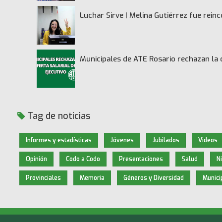
Luchar Sirve | Melina Gutiérrez fue rei
Municipales de ATE Rosario rechazan la 
Tag de noticias
Informes y estadísticas
Jóvenes
Jubilados
Videos
Opinión
Codo a Codo
Presentaciones
Salud
N
Provinciales
Memoria
Géneros y Diversidad
Munici