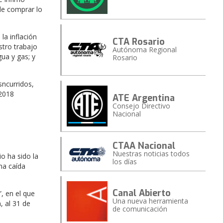
de comprar lo
la inflación
CTA Rosario
stro trabajo
Autónoma Regional
ua y gas; y
Rosario
sncurridos,
 2018
ATE Argentina
Consejo Directivo
Nacional
CTAA Nacional
Nuestras noticias todos
o ha sido la
los días
na caída
Canal Abierto
”, en el que
Una nueva herramienta
, al 31 de
de comunicación