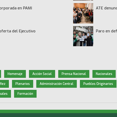
ncorporada en PAMI
ATE denunci
oferta del Ejecutivo
Paro en def
Homenaje
Acción Social
Prensa Nacional
Nacionales
iñez
Plenarios
Administración Central
Pueblos Originarios
pales
Formación