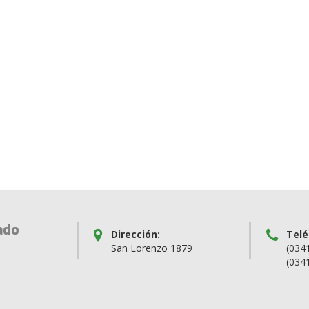
ado
Dirección:
Telé
San Lorenzo 1879
(034
(034