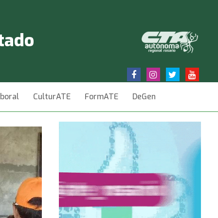
stado
aboral
CulturATE
FormATE
DeGen