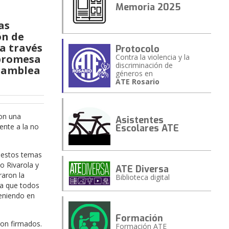
Memoria 2025
as
ón de
a través
Protocolo
 promesa
Contra la violencia y la
discriminación de
asamblea
géneros en
ATE Rosario
on una
Asistentes
ente a la no
Escolares ATE
 estos temas
to Rivarola y
ATE Diversa
raron la
Biblioteca digital
ra que todos
teniendo en
Formación
ron firmados.
Formación ATE