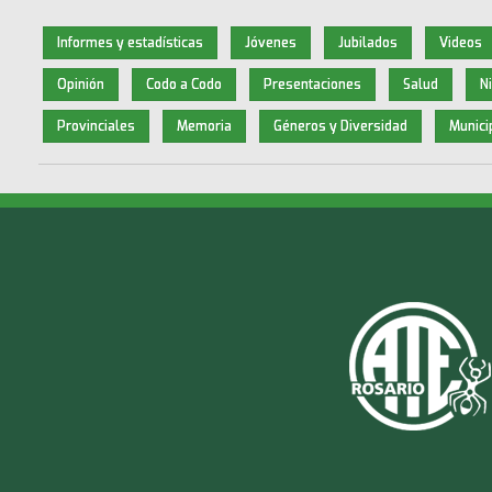
Informes y estadísticas
Jóvenes
Jubilados
Videos
Opinión
Codo a Codo
Presentaciones
Salud
N
Provinciales
Memoria
Géneros y Diversidad
Munici