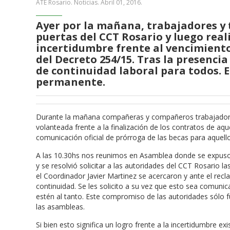
ATE Rosario. Noticias.
Abril 01, 2016
.
Ayer por la mañana, trabajadores y
puertas del CCT Rosario y luego rea
incertidumbre frente al vencimiento
del Decreto 254/15. Tras la presenci
de continuidad laboral para todos. 
permanente.
Durante la mañana compañeras y compañeros trabajadore
volanteada frente a la finalización de los contratos de aqu
comunicación oficial de prórroga de las becas para aquello
A las 10.30hs nos reunimos en Asamblea donde se expuso
y se resolvió solicitar a las autoridades del CCT Rosario l
el Coordinador Javier Martinez se acercaron y ante el re
continuidad. Se les solicito a su vez que esto sea comuni
estén al tanto. Este compromiso de las autoridades sólo f
las asambleas.
Si bien esto significa un logro frente a la incertidumbre 