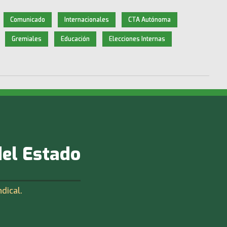
Comunicado
Internacionales
CTA Autónoma
Gremiales
Educación
Elecciones Internas
del Estado
ndical.