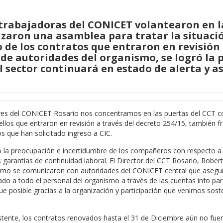
 trabajadoras del CONICET volantearon en l
lizaron una asamblea para tratar la situaci
 de los contratos que entraron en revisión 
a de autoridades del organismo, se logró la
El sector continuará en estado de alerta y 
s del CONICET Rosario nos concentramos en las puertas del CCT c
ellos que entraron en revisión a través del decreto 254/15, también fr
s que han solicitado ingreso a CIC.
 la preocupación e incertidumbre de los compañeros con respecto a
as garantías de continuidad laboral. El Director del CCT Rosario, Rober
clamo se comunicaron con autoridades del CONICET central que asegu
cado a todo el personal del organismo a través de las cuentas info pa
ue posible gracias a la organización y participación que venimos sos
existente, los contratos renovados hasta el 31 de Diciembre aún no fue