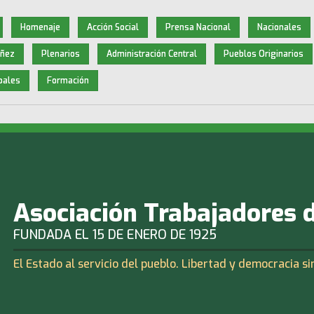
Homenaje
Acción Social
Prensa Nacional
Nacionales
iñez
Plenarios
Administración Central
Pueblos Originarios
pales
Formación
Asociación Trabajadores 
FUNDADA EL 15 DE ENERO DE 1925
El Estado al servicio del pueblo. Libertad y democracia si