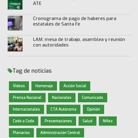
ATE
Cronograma de pago de haberes para
estatales de Santa Fe
LAM: mesa de trabajo, asamblea y reunión
con autoridades
Tag de noticias
Videos
Homenaje
Acción Social
Prensa Nacional
Nacionales
Comunicado
Internacionales
CTA Autónoma
Opinión
Codo a Codo
Presentaciones
Salud
Niñez
Plenarios
Administración Central