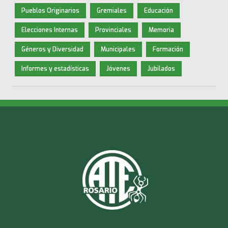
Pueblos Originarios
Gremiales
Educación
Elecciones Internas
Provinciales
Memoria
Géneros y Diversidad
Municipales
Formación
Informes y estadísticas
Jóvenes
Jubilados