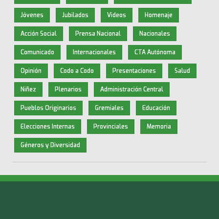
Jóvenes
Jubilados
Videos
Homenaje
Acción Social
Prensa Nacional
Nacionales
Comunicado
Internacionales
CTA Autónoma
Opinión
Codo a Codo
Presentaciones
Salud
Niñez
Plenarios
Administración Central
Pueblos Originarios
Gremiales
Educación
Elecciones Internas
Provinciales
Memoria
Géneros y Diversidad