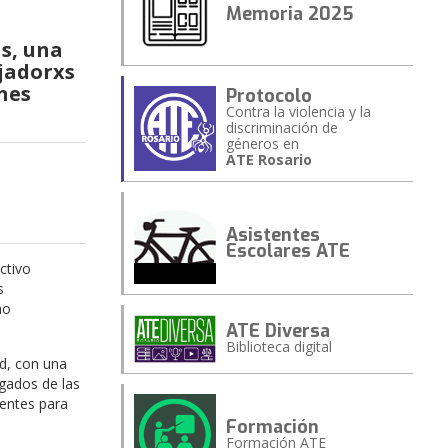
Memoria 2025
as, una
ajadorxs
rnes
Protocolo
Contra la violencia y la
discriminación de
géneros en
ATE Rosario
Asistentes
Escolares ATE
ctivo
s
mo
ATE Diversa
Biblioteca digital
ad, con una
egados de las
lentes para
Formación
Formación ATE