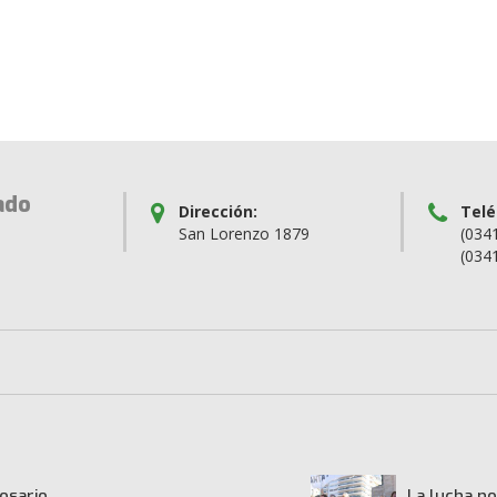
ado
Dirección:
Telé
San Lorenzo 1879
(034
(034
osario
La lucha no