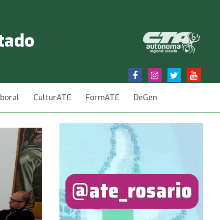
stado
aboral
CulturATE
FormATE
DeGen