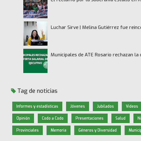
Luchar Sirve | Melina Gutiérrez fue rei
Municipales de ATE Rosario rechazan la 
Tag de noticias
Informes y estadísticas
Jóvenes
Jubilados
Videos
Opinión
Codo a Codo
Presentaciones
Salud
N
Provinciales
Memoria
Géneros y Diversidad
Munici