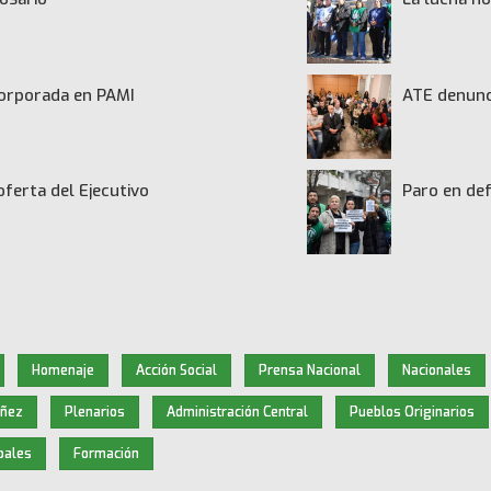
ncorporada en PAMI
ATE denunci
oferta del Ejecutivo
Paro en def
Homenaje
Acción Social
Prensa Nacional
Nacionales
iñez
Plenarios
Administración Central
Pueblos Originarios
pales
Formación