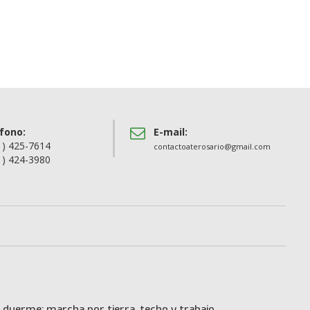
fono:
E-mail:
1) 425-7614
contactoaterosario@gmail.com
1) 424-3980
 duerme: marcha por tierra, techo y trabajo