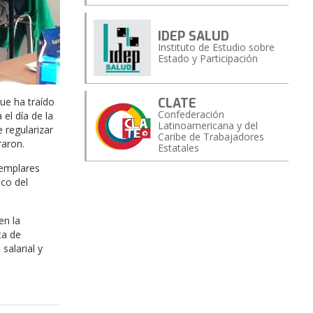
IDEP SALUD
Instituto de Estudio sobre
Estado y Participación
CLATE
que ha traído
Confederación
el día de la
Latinoamericana y del
 regularizar
Caribe de Trabajadores
raron.
Estatales
jemplares
ico del
en la
ta de
salarial y