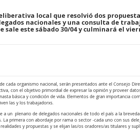
deliberativa local que resolvió dos propuest
elegados nacionales y una consulta de trab
e sale este sábado 30/04 y culminará el vie
xs de cada organismo nacional, serán presentados ante el Consejo Dire
va, con el objetivo primordial de expresar la opinión y proveer dato
 canasta básica y condición de vida. Elementos de gran importancia co
en las y los trabajadorxs.
e a un plenario de delegados nacionales de todo el país a la breved
es. La primera con abordaje por rama o sector -cada uno con sus del
ealidades y propuestas y se elijan las/os oradores/as titulares y sup