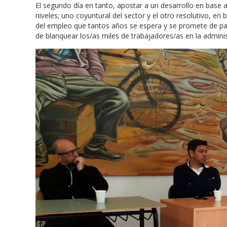
El segundo día en tanto, apostar a un desarrollo en base
niveles; uno coyuntural del sector y el otro resolutivo, en 
del empleo que tantos años se espera y se promete de part
de blanquear los/as miles de trabajadores/as en la admini