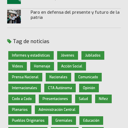
Paro en defensa del presente y futuro de la
patria
Tag de noticias
Informes y estadísticas
Jóvenes
Jubilados
Videos
Homenaje
Acción Social
Prensa Nacional
Nacionales
Comunicado
Internacionales
CTA Autónoma
Opinión
Codo a Codo
Presentaciones
Salud
Niñez
Plenarios
Administración Central
Pueblos Originarios
Gremiales
Educación