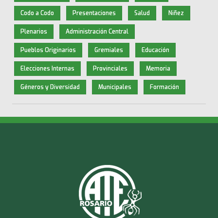
Codo a Codo
Presentaciones
Salud
Niñez
Plenarios
Administración Central
Pueblos Originarios
Gremiales
Educación
Elecciones Internas
Provinciales
Memoria
Géneros y Diversidad
Municipales
Formación