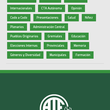
Internacionales
CTA Autónoma
Opinión
Codo a Codo
Presentaciones
Salud
Niñez
Plenarios
Administración Central
Pueblos Originarios
Gremiales
Educación
Elecciones Internas
Provinciales
Memoria
Géneros y Diversidad
Municipales
Formación