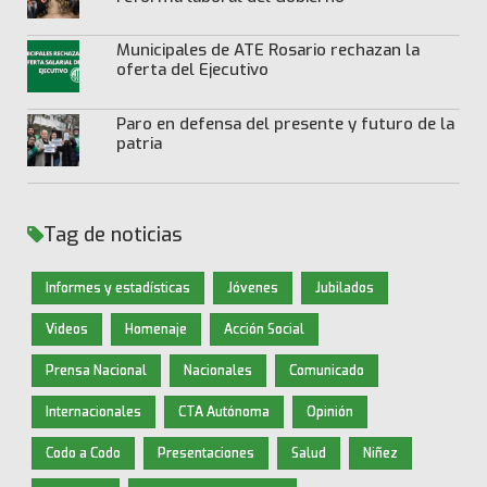
Municipales de ATE Rosario rechazan la
oferta del Ejecutivo
Paro en defensa del presente y futuro de la
patria
Tag de noticias
Informes y estadísticas
Jóvenes
Jubilados
Videos
Homenaje
Acción Social
Prensa Nacional
Nacionales
Comunicado
Internacionales
CTA Autónoma
Opinión
Codo a Codo
Presentaciones
Salud
Niñez