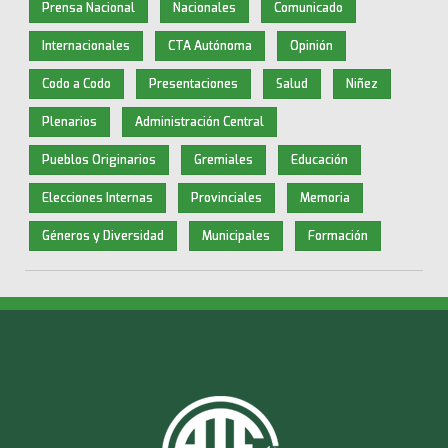
Prensa Nacional
Nacionales
Comunicado
Internacionales
CTA Autónoma
Opinión
Codo a Codo
Presentaciones
Salud
Niñez
Plenarios
Administración Central
Pueblos Originarios
Gremiales
Educación
Elecciones Internas
Provinciales
Memoria
Géneros y Diversidad
Municipales
Formación