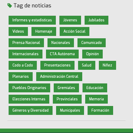
Tag de noticias
Informes y estadísticas
Jóvenes
Jubilados
Videos
Homenaje
Acción Social
Prensa Nacional
Nacionales
Comunicado
Internacionales
CTA Autónoma
Opinión
Codo a Codo
Presentaciones
Salud
Niñez
Plenarios
Administración Central
Pueblos Originarios
Gremiales
Educación
Elecciones Internas
Provinciales
Memoria
Géneros y Diversidad
Municipales
Formación