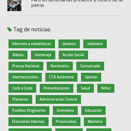
patria
Tag de noticias
Informes y estadísticas
Jóvenes
Jubilados
Videos
Homenaje
Acción Social
Prensa Nacional
Nacionales
Comunicado
Internacionales
CTA Autónoma
Opinión
Codo a Codo
Presentaciones
Salud
Niñez
Plenarios
Administración Central
Pueblos Originarios
Gremiales
Educación
Elecciones Internas
Provinciales
Memoria