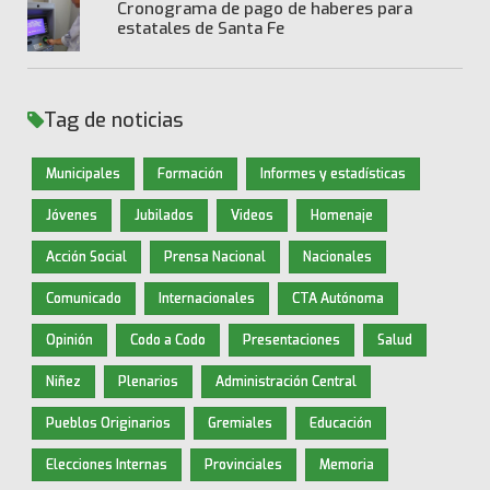
Cronograma de pago de haberes para
estatales de Santa Fe
Tag de noticias
Municipales
Formación
Informes y estadísticas
Jóvenes
Jubilados
Videos
Homenaje
Acción Social
Prensa Nacional
Nacionales
Comunicado
Internacionales
CTA Autónoma
Opinión
Codo a Codo
Presentaciones
Salud
Niñez
Plenarios
Administración Central
Pueblos Originarios
Gremiales
Educación
Elecciones Internas
Provinciales
Memoria