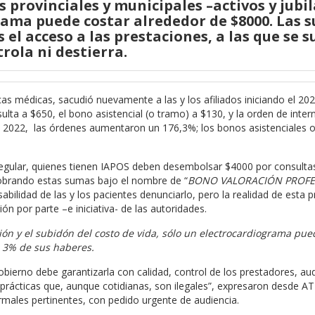
es provinciales y municipales –activos y jubil
rama puede costar alrededor de $8000. Las s
 el acceso a las prestaciones, a las que se
rola ni destierra.
s médicas, sacudió nuevamente a las y los afiliados iniciando el 2024
ulta a $650, el bono asistencial (o tramo) a $130, y la orden de inter
e 2022, las órdenes aumentaron un 176,3%; los bonos asistenciales 
egular, quienes tienen IAPOS deben desembolsar $4000 por consultas
obrando estas sumas bajo el nombre de “
BONO VALORACIÓN PROFE
bilidad de las y los pacientes denunciarlo, pero la realidad de esta p
ión por parte –e iniciativa- de las autoridades.
n y el subidón del costo de vida, sólo un electrocardiograma pue
el 3% de sus haberes.
obierno debe garantizarla con calidad, control de los prestadores, aud
prácticas que, aunque cotidianas, son ilegales”, expresaron desde AT
rmales pertinentes, con pedido urgente de audiencia.