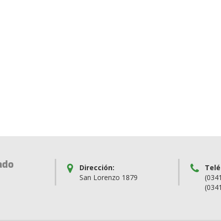
ado
Dirección:
Telé
San Lorenzo 1879
(034
(034