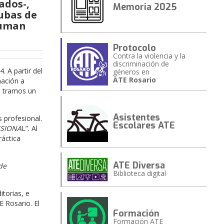
ados-,
Memoria 2025
ubas de
 suman
Protocolo
Contra la violencia y la
discriminación de
. A partir del
géneros en
ATE Rosario
nación a
o tramos un
Asistentes
 profesional.
Escolares ATE
SIONA
L”. Al
ráctica
ATE Diversa
de
Biblioteca digital
itorias, e
E Rosario. El
Formación
Formación ATE