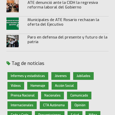
ATE denunció ante la CIDH la regresiva
reforma laboral del Gobierno
Municipales de ATE Rosario rechazan la
oferta del Ejecutivo
Paro en defensa del presente y futuro de la
patria
Tag de noticias
Informes y estadísticas
Jóvenes
Jubilados
Videos
Homenaje
Acción Social
Prensa Nacional
Nacionales
Comunicado
Internacionales
CTA Autónoma
Opinión
Codo a Codo
Presentaciones
Salud
Niñez