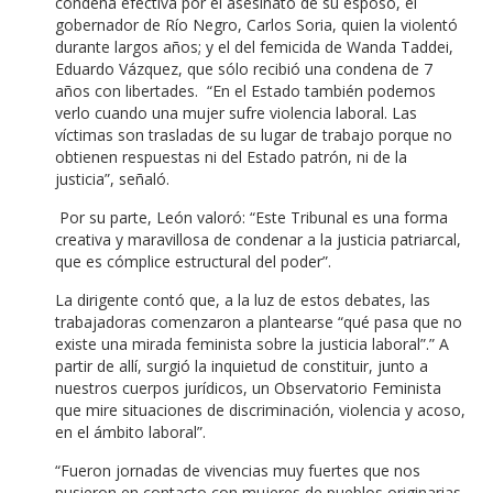
condena efectiva por el asesinato de su esposo, el
gobernador de Río Negro, Carlos Soria, quien la violentó
durante largos años; y el del femicida de Wanda Taddei,
Eduardo Vázquez, que sólo recibió una condena de 7
años con libertades. “En el Estado también podemos
verlo cuando una mujer sufre violencia laboral. Las
víctimas son trasladas de su lugar de trabajo porque no
obtienen respuestas ni del Estado patrón, ni de la
justicia”, señaló.
Por su parte, León valoró: “Este Tribunal es una forma
creativa y maravillosa de condenar a la justicia patriarcal,
que es cómplice estructural del poder”.
La dirigente contó que, a la luz de estos debates, las
trabajadoras comenzaron a plantearse “qué pasa que no
existe una mirada feminista sobre la justicia laboral”.” A
partir de allí, surgió la inquietud de constituir, junto a
nuestros cuerpos jurídicos, un Observatorio Feminista
que mire situaciones de discriminación, violencia y acoso,
en el ámbito laboral”.
“Fueron jornadas de vivencias muy fuertes que nos
pusieron en contacto con mujeres de pueblos originarias,