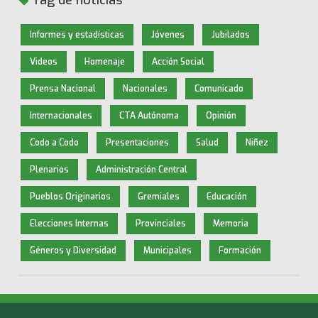
Informes y estadísticas
Jóvenes
Jubilados
Videos
Homenaje
Acción Social
Prensa Nacional
Nacionales
Comunicado
Internacionales
CTA Autónoma
Opinión
Codo a Codo
Presentaciones
Salud
Niñez
Plenarios
Administración Central
Pueblos Originarios
Gremiales
Educación
Elecciones Internas
Provinciales
Memoria
Géneros y Diversidad
Municipales
Formación