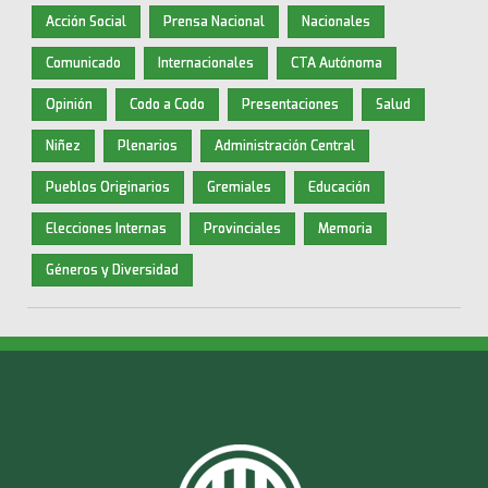
Acción Social
Prensa Nacional
Nacionales
Comunicado
Internacionales
CTA Autónoma
Opinión
Codo a Codo
Presentaciones
Salud
Niñez
Plenarios
Administración Central
Pueblos Originarios
Gremiales
Educación
Elecciones Internas
Provinciales
Memoria
Géneros y Diversidad