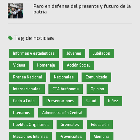
Paro en defensa del presente y futuro de la
patria
Tag de noticias
Informes y estadísticas
Jóvenes
Jubilados
Videos
Homenaje
Acción Social
Prensa Nacional
Nacionales
Comunicado
Internacionales
CTA Autónoma
Opinión
Codo a Codo
Presentaciones
Salud
Niñez
Plenarios
Administración Central
Pueblos Originarios
Gremiales
Educación
Elecciones Internas
Provinciales
Memoria