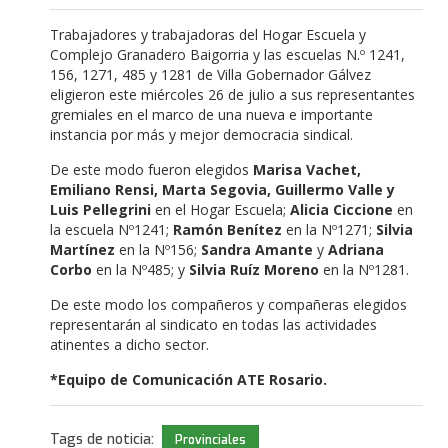
Trabajadores y trabajadoras del Hogar Escuela y
Complejo Granadero Baigorria y las escuelas N.º 1241,
156, 1271, 485 y 1281 de Villa Gobernador Gálvez
eligieron este miércoles 26 de julio a sus representantes
gremiales en el marco de una nueva e importante
instancia por más y mejor democracia sindical.
De este modo fueron elegidos
Marisa Vachet,
Emiliano Rensi, Marta Segovia, Guillermo Valle y
Luis Pellegrini
en el Hogar Escuela;
Alicia Ciccione
en
la escuela Nº1241;
Ramón Benítez
en la Nº1271;
Silvia
Martínez
en la Nº156;
Sandra Amante
y
Adriana
Corbo
en la Nº485; y
Silvia Ruíz Moreno
en la Nº1281.
De este modo los compañeros y compañeras elegidos
representarán al sindicato en todas las actividades
atinentes a dicho sector.
*Equipo de Comunicación ATE Rosario.
Tags de noticia:
Provinciales