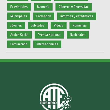
Provinciales
Memoria
Géneros y Diversidad
Municipales
Formación
Informes y estadísticas
Jóvenes
Jubilados
Videos
Homenaje
Acción Social
Prensa Nacional
Nacionales
Comunicado
Internacionales