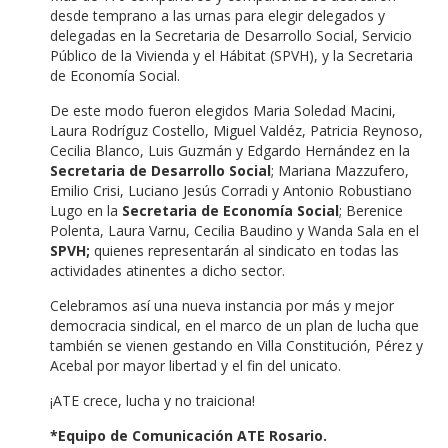
desde temprano a las urnas para elegir delegados y
delegadas en la Secretaria de Desarrollo Social, Servicio
Público de la Vivienda y el Hábitat (SPVH), y la Secretaria
de Economía Social.
De este modo fueron elegidos Maria Soledad Macini,
Laura Rodríguz Costello, Miguel Valdéz, Patricia Reynoso,
Cecilia Blanco, Luis Guzmán y Edgardo Hernández en la
Secretaria de Desarrollo Social
; Mariana Mazzufero,
Emilio Crisi, Luciano Jesús Corradi y Antonio Robustiano
Lugo en la
Secretaria de Economía Social
; Berenice
Polenta, Laura Varnu, Cecilia Baudino y Wanda Sala en
el
SPVH;
q
uienes representar
á
n al sindicato en todas las
actividades
atinentes a dicho sector.
Celebramos así una nueva instancia por más y mejor
democracia sindical, en el marco de un plan de lucha que
también se vienen gestando en Villa Constitución, Pérez y
Acebal por mayor libertad y el fin del unicato.
¡ATE crece, lucha y no traiciona!
*Equipo de Comunicación ATE Rosario.