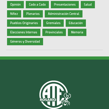
Opinión
Codo a Codo
Presentaciones
Salud
Niñez
Plenarios
Administración Central
Pueblos Originarios
Gremiales
Educación
Elecciones Internas
Provinciales
Memoria
Géneros y Diversidad