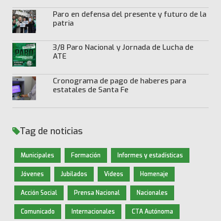
Paro en defensa del presente y futuro de la
patria
3/8 Paro Nacional y Jornada de Lucha de
ATE
Cronograma de pago de haberes para
estatales de Santa Fe
Tag de noticias
Municipales
Formación
Informes y estadísticas
Jóvenes
Jubilados
Videos
Homenaje
Acción Social
Prensa Nacional
Nacionales
Comunicado
Internacionales
CTA Autónoma