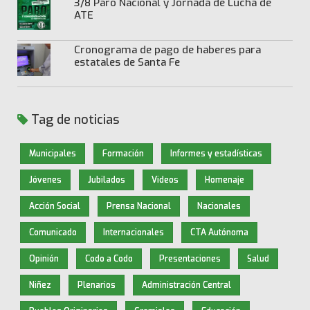
3/8 Paro Nacional y Jornada de Lucha de
ATE
Cronograma de pago de haberes para
estatales de Santa Fe
Tag de noticias
Municipales
Formación
Informes y estadísticas
Jóvenes
Jubilados
Videos
Homenaje
Acción Social
Prensa Nacional
Nacionales
Comunicado
Internacionales
CTA Autónoma
Opinión
Codo a Codo
Presentaciones
Salud
Niñez
Plenarios
Administración Central