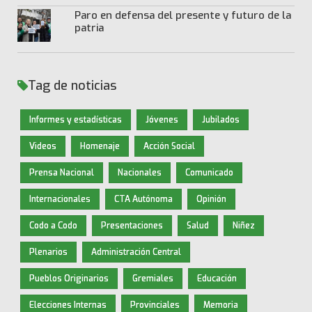
Paro en defensa del presente y futuro de la
patria
Tag de noticias
Informes y estadísticas
Jóvenes
Jubilados
Videos
Homenaje
Acción Social
Prensa Nacional
Nacionales
Comunicado
Internacionales
CTA Autónoma
Opinión
Codo a Codo
Presentaciones
Salud
Niñez
Plenarios
Administración Central
Pueblos Originarios
Gremiales
Educación
Elecciones Internas
Provinciales
Memoria