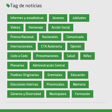
Tag de noticias
Informes y estadísticas
Jóvenes
Jubilados
Videos
Homenaje
Acción Social
Prensa Nacional
Nacionales
Comunicado
Internacionales
CTA Autónoma
Opinión
Codo a Codo
Presentaciones
Salud
Niñez
Plenarios
Administración Central
Pueblos Originarios
Gremiales
Educación
Elecciones Internas
Provinciales
Memoria
Géneros y Diversidad
Municipales
Formación