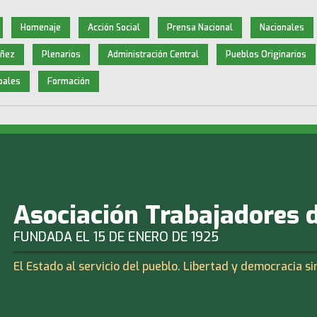
Homenaje
Acción Social
Prensa Nacional
Nacionales
iñez
Plenarios
Administración Central
Pueblos Originarios
pales
Formación
Asociación Trabajadores 
FUNDADA EL 15 DE ENERO DE 1925
El Estado al servicio del pueblo. Libertad y democracia si