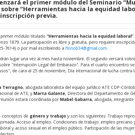
omenzará el primer módulo del Seminario “Mu
 sobre “Herramientas hacia la equidad labo
 inscripción previa.
 primer módulo titulado
“Herramientas hacia la equidad laboral”
o 1879. La participación es libre y gratuita, pero requiere inscripció
25-7614) o por mail escribiendo a
flonob34@gmail.com
.
drán lugar una vez al mes hasta noviembre. El segundo versará sobr
 sobre "Interrupción Legal del Embarazo". Para el cuarto encuentro se
usos", de cara al 25 de noviembre, Día Internacional de lucha contra l
a Terragno
, abogada laboralista del equipo jurídico ATE CDP-Córdo
acional de ATE; y
Marta Galante
, Directora del Departamento de G
a reunión estará coordinada por
Mabel Gabarra
, abogada, integrant
os conceptos de
género y trabajo
y son los siguientes: Trabajo repro
le jornada. Acceso al empleo. Condiciones de trabajo: empleo precario 
laboral y acoso sexual en el empleo público. Participación de las mujer
olectivo.