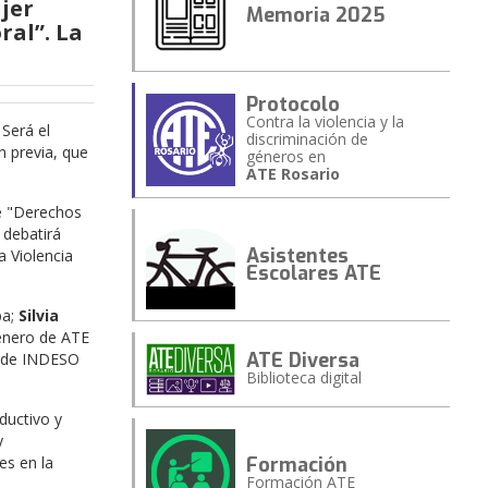
jer
Memoria 2025
ral”. La
Protocolo
Contra la violencia y la
. Será el
discriminación de
n previa, que
géneros en
ATE Rosario
e "Derechos
 debatirá
Asistentes
a Violencia
Escolares ATE
ba;
Silvia
énero de ATE
ATE Diversa
e de INDESO
Biblioteca digital
ductivo y
y
Formación
es en la
Formación ATE