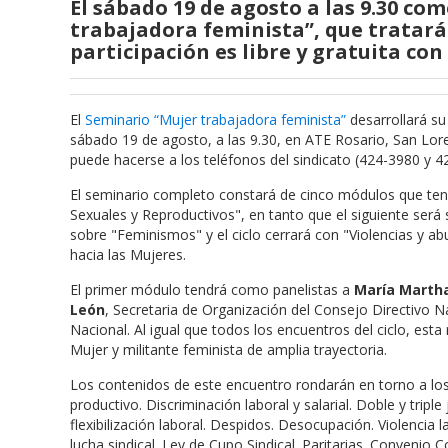
El sábado 19 de agosto a las 9.30 c
trabajadora feminista”, que tratará
participación es libre y gratuita con
El
Seminario “Mujer trabajadora feminista”
desarrollará su
sábado 19 de agosto, a las 9.30, en ATE Rosario, San Lorenz
puede hacerse a los teléfonos del sindicato (424-3980 y 4
El seminario completo constará de cinco módulos que ten
Sexuales y Reproductivos", en tanto que el siguiente será
sobre "Feminismos" y el ciclo cerrará con "Violencias y ab
hacia las Mujeres.
El primer módulo tendrá como panelistas a
María Marth
León
, Secretaria de Organización del Consejo Directivo N
Nacional. Al igual que todos los encuentros del ciclo, est
Mujer y militante feminista de amplia trayectoria.
Los contenidos de este encuentro rondarán en torno a l
productivo. Discriminación laboral y salarial. Doble y trip
flexibilización laboral. Despidos. Desocupación. Violencia 
lucha sindical. Ley de Cupo Sindical. Paritarias. Convenio C