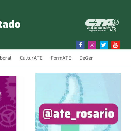
stado
aboral
CulturATE
FormATE
DeGen