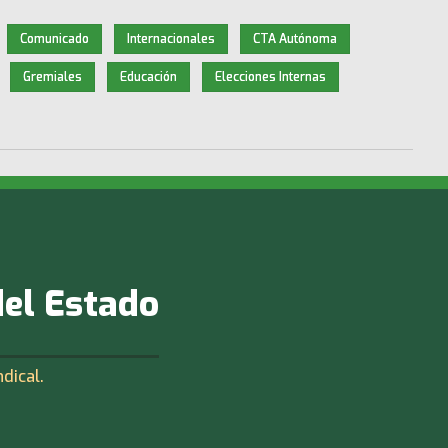
Comunicado
Internacionales
CTA Autónoma
Gremiales
Educación
Elecciones Internas
del Estado
ndical.