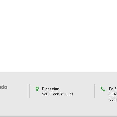
ado
Dirección:
Telé
San Lorenzo 1879
(034
(034