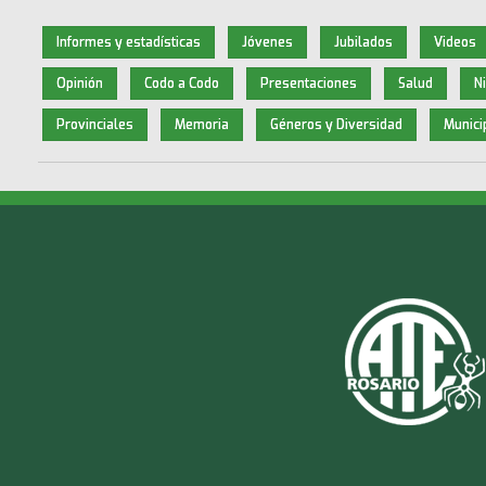
Informes y estadísticas
Jóvenes
Jubilados
Videos
Opinión
Codo a Codo
Presentaciones
Salud
N
Provinciales
Memoria
Géneros y Diversidad
Munici