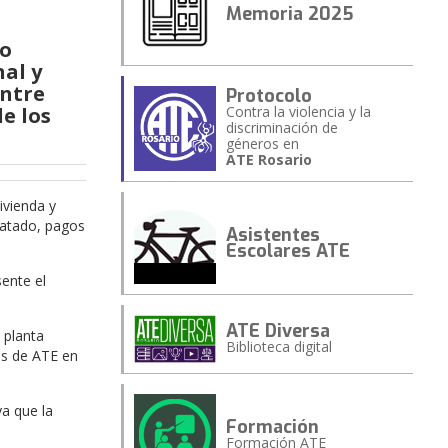
Memoria 2025
do
nal y
entre
Protocolo
e los
Contra la violencia y la
discriminación de
géneros en
ATE Rosario
ivienda y
ratado, pagos
Asistentes
Escolares ATE
sente el
ATE Diversa
 planta
Biblioteca digital
os de ATE en
ya que la
Formación
Formación ATE