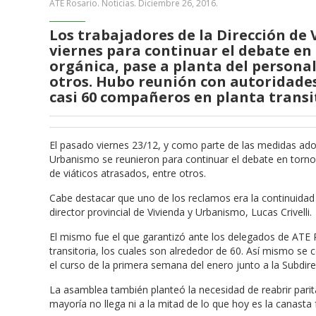
ATE Rosario. Noticias.
Diciembre 26, 2016
.
Los trabajadores de la Dirección de
viernes para continuar el debate en 
orgánica, pase a planta del personal
otros. Hubo reunión con autoridades
casi 60 compañeros en planta transi
El pasado viernes 23/12, y como parte de las medidas adop
Urbanismo se reunieron para continuar el debate en torno 
de viáticos atrasados, entre otros.
Cabe destacar que uno de los reclamos era la continuidad 
director provincial de Vivienda y Urbanismo, Lucas Crivelli.
El mismo fue el que garantizó ante los delegados de ATE R
transitoria, los cuales son alrededor de 60. Así mismo se
el curso de la primera semana del enero junto a la Subd
La asamblea también planteó la necesidad de reabrir paritar
mayoría no llega ni a la mitad de lo que hoy es la canasta f