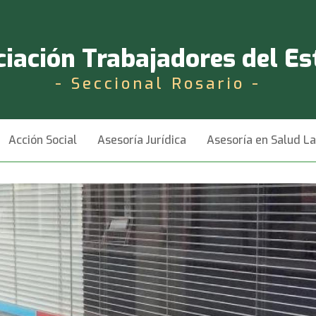
iación Trabajadores del E
- Seccional Rosario -
Acción Social
Asesoría Jurídica
Asesoría en Salud L