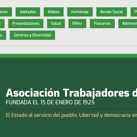
enes
Jubilados
Videos
Homenaje
Acción Social
P
o
Presentaciones
Salud
Niñez
Plenarios
Administ
a
Géneros y Diversidad
Asociación Trabajadores 
FUNDADA EL 15 DE ENERO DE 1925
El Estado al servicio del pueblo. Libertad y democracia si