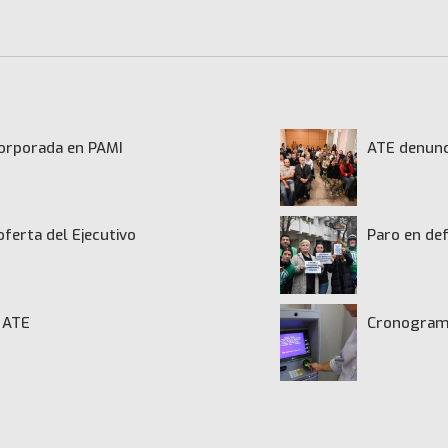
ncorporada en PAMI
ATE denunci
oferta del Ejecutivo
Paro en def
de ATE
Cronograma