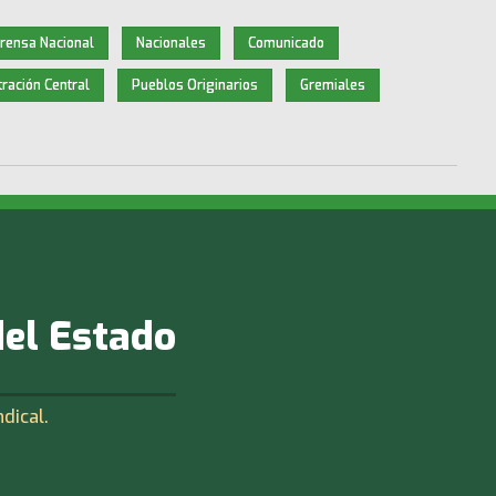
rensa Nacional
Nacionales
Comunicado
ración Central
Pueblos Originarios
Gremiales
del Estado
ndical.