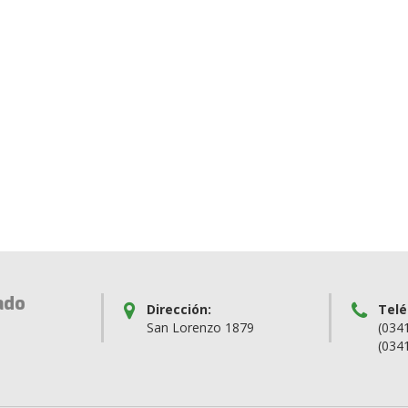
ado
Dirección:
Telé
San Lorenzo 1879
(034
(034