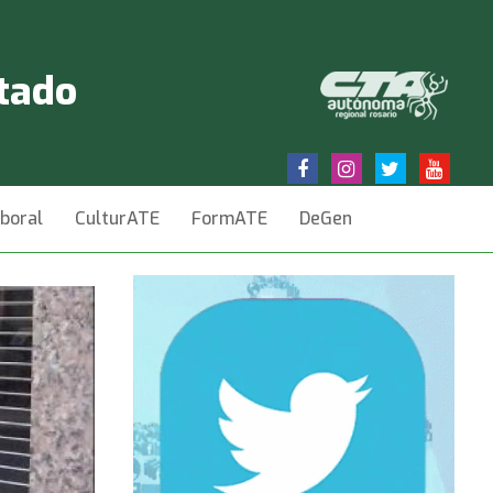
stado
aboral
CulturATE
FormATE
DeGen