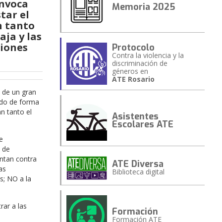
onvoca
Memoria 2025
tar el
n tanto
aja y las
ciones
Protocolo
Contra la violencia y la
discriminación de
géneros en
ATE Rosario
o de un gran
bado de forma
an tanto el
Asistentes
Escolares ATE
e
d de
ntan contra
ATE Diversa
as
Biblioteca digital
s; NO a la
rar a las
Formación
Formación ATE