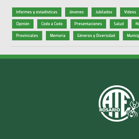
Informes y estadísticas
Jóvenes
Jubilados
Videos
Opinión
Codo a Codo
Presentaciones
Salud
N
Provinciales
Memoria
Géneros y Diversidad
Munici