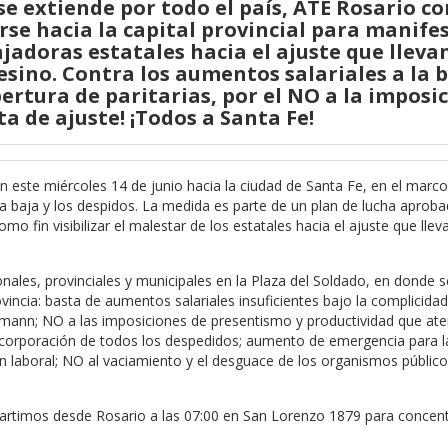
se extiende por todo el país, ATE Rosario c
rse hacia la capital provincial para manifes
jadoras estatales hacia el ajuste que lleva
esino.
Contra los aumentos salariales a la b
pertura de paritarias, por el NO a la imposi
a de ajuste! ¡Todos a Santa Fe!
 este miércoles 14 de junio hacia la ciudad de Santa Fe, en el marc
 la baja y los despidos. La medida es parte de un plan de lucha apro
 fin visibilizar el malestar de los estatales hacia el ajuste que llev
nales, provinciales y municipales en la Plaza del Soldado, en donde s
ovincia: basta de aumentos salariales insuficientes bajo la complicida
fmann; NO a las imposiciones de presentismo y productividad que ate
eincorporación de todos los despedidos; aumento de emergencia para l
ón laboral; NO al vaciamiento y el desguace de los organismos público
partimos desde Rosario a las 07:00 en San Lorenzo 1879 para concent