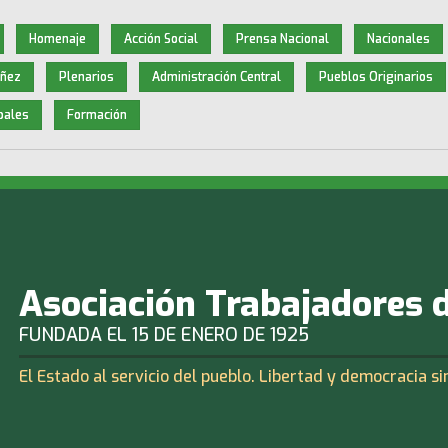
Homenaje
Acción Social
Prensa Nacional
Nacionales
iñez
Plenarios
Administración Central
Pueblos Originarios
pales
Formación
Asociación Trabajadores 
FUNDADA EL 15 DE ENERO DE 1925
El Estado al servicio del pueblo. Libertad y democracia si