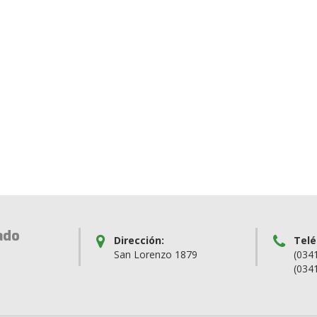
ado
Dirección:
Telé
San Lorenzo 1879
(034
(034