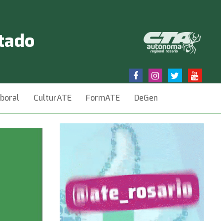
stado
aboral
CulturATE
FormATE
DeGen