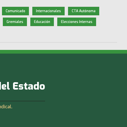
Comunicado
Internacionales
CTA Autónoma
Gremiales
Educación
Elecciones Internas
del Estado
ndical.