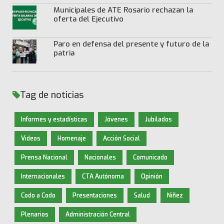
Municipales de ATE Rosario rechazan la
oferta del Ejecutivo
Paro en defensa del presente y futuro de la
patria
Tag de noticias
Informes y estadísticas
Jóvenes
Jubilados
Videos
Homenaje
Acción Social
Prensa Nacional
Nacionales
Comunicado
Internacionales
CTA Autónoma
Opinión
Codo a Codo
Presentaciones
Salud
Niñez
Plenarios
Administración Central