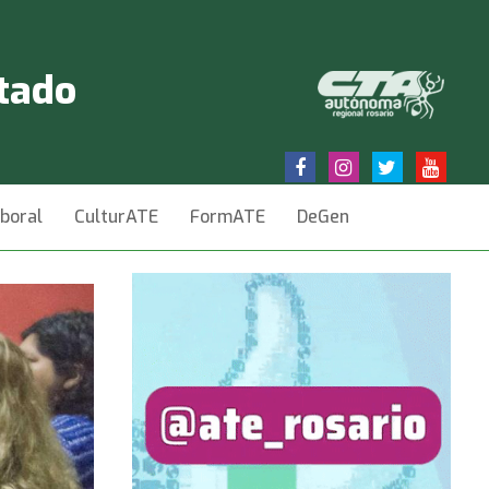
stado
aboral
CulturATE
FormATE
DeGen