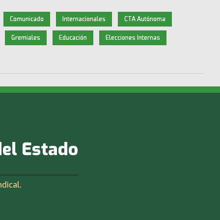
Comunicado
Internacionales
CTA Autónoma
Gremiales
Educación
Elecciones Internas
del Estado
ndical.