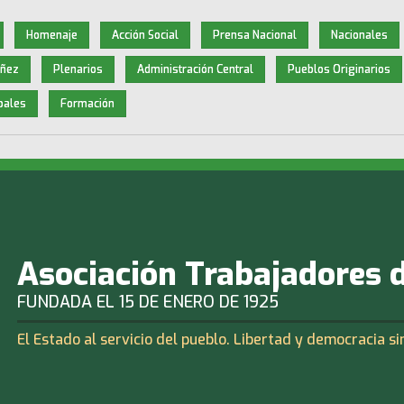
Homenaje
Acción Social
Prensa Nacional
Nacionales
iñez
Plenarios
Administración Central
Pueblos Originarios
pales
Formación
Asociación Trabajadores 
FUNDADA EL 15 DE ENERO DE 1925
El Estado al servicio del pueblo. Libertad y democracia si