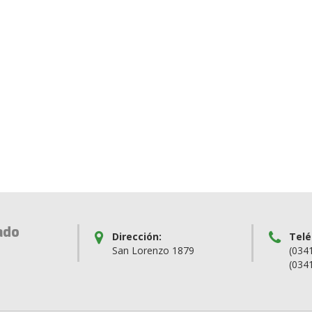
ado
Dirección:
Telé
San Lorenzo 1879
(034
(034