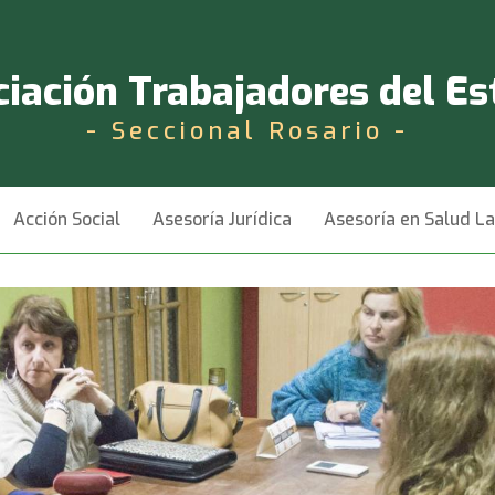
iación Trabajadores del E
- Seccional Rosario -
Acción Social
Asesoría Jurídica
Asesoría en Salud L