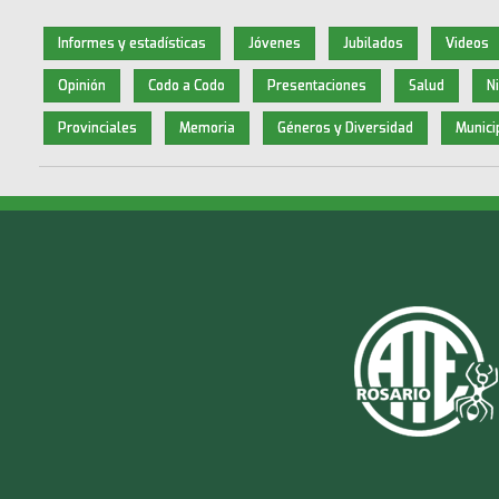
Informes y estadísticas
Jóvenes
Jubilados
Videos
Opinión
Codo a Codo
Presentaciones
Salud
N
Provinciales
Memoria
Géneros y Diversidad
Munici