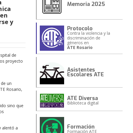
a
Memoria 2025
nica
 en
rse y
Protocolo
Contra la violencia y la
discriminación de
géneros en
ATE Rosario
spital de
tos proyecto
Asistentes
Escolares ATE
 de un
ATE Rosario,
ATE Diversa
Biblioteca digital
cido sino que
os
Formación
y alentó a
Formación ATE