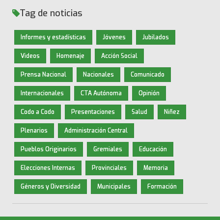
Tag de noticias
Informes y estadísticas
Jóvenes
Jubilados
Videos
Homenaje
Acción Social
Prensa Nacional
Nacionales
Comunicado
Internacionales
CTA Autónoma
Opinión
Codo a Codo
Presentaciones
Salud
Niñez
Plenarios
Administración Central
Pueblos Originarios
Gremiales
Educación
Elecciones Internas
Provinciales
Memoria
Géneros y Diversidad
Municipales
Formación