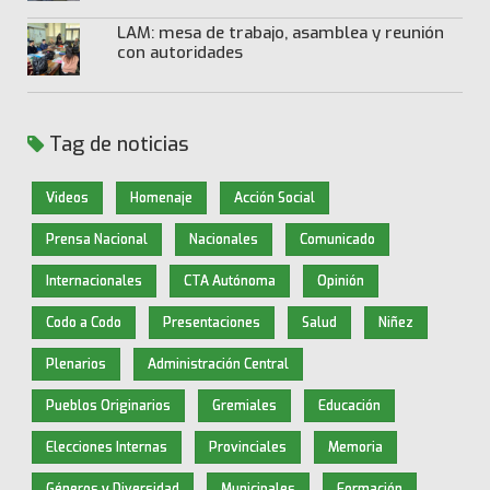
LAM: mesa de trabajo, asamblea y reunión
con autoridades
Tag de noticias
Videos
Homenaje
Acción Social
Prensa Nacional
Nacionales
Comunicado
Internacionales
CTA Autónoma
Opinión
Codo a Codo
Presentaciones
Salud
Niñez
Plenarios
Administración Central
Pueblos Originarios
Gremiales
Educación
Elecciones Internas
Provinciales
Memoria
Géneros y Diversidad
Municipales
Formación