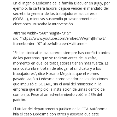
En el Ingenio Ledesma de la familia Blaquier en Jujuy, por
ejemplo, la cartera laboral dejaba vencer el mandato del
secretario general de los trabajadores azucareros
(SOEAIL), mientras suspendía provisoriamente las
elecciones. Buscaba la intervención.
<iframe width="560" height="315"
src="https://www.youtube.com/embed/VWqrmJlHmwE"
frameborder="0" allowfullscreen></iframe>
“En los sindicatos azucareros siempre hay conflicto antes
de las paritarias, que se realizan antes de la zafra,
momento en que los trabajadores tienen más fuerza. Es
una costumbre: tratan de ahogar al sindicato y a los
trabajadores”, dice Horario Meguira, que el viernes
pasado viajó a Ledesma como veedor de las elecciones
que impulsó el SOEAIL, sin el aval del ministerio ni la
empresa que impidió la instalación de urnas dentro del
complejo. Pese al amedrentamiento votó el 53% del
padrón.
El titular del departamento jurídico de la CTA Autónoma
hila el caso Ledesma con otros y asevera que este