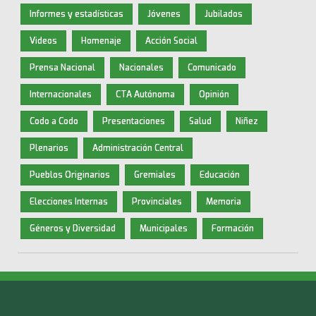
Informes y estadísticas
Jóvenes
Jubilados
Videos
Homenaje
Acción Social
Prensa Nacional
Nacionales
Comunicado
Internacionales
CTA Autónoma
Opinión
Codo a Codo
Presentaciones
Salud
Niñez
Plenarios
Administración Central
Pueblos Originarios
Gremiales
Educación
Elecciones Internas
Provinciales
Memoria
Géneros y Diversidad
Municipales
Formación