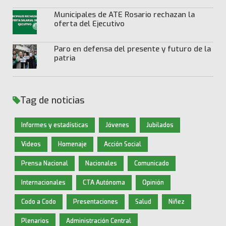
Municipales de ATE Rosario rechazan la
oferta del Ejecutivo
Paro en defensa del presente y futuro de la
patria
Tag de noticias
Informes y estadísticas
Jóvenes
Jubilados
Videos
Homenaje
Acción Social
Prensa Nacional
Nacionales
Comunicado
Internacionales
CTA Autónoma
Opinión
Codo a Codo
Presentaciones
Salud
Niñez
Plenarios
Administración Central