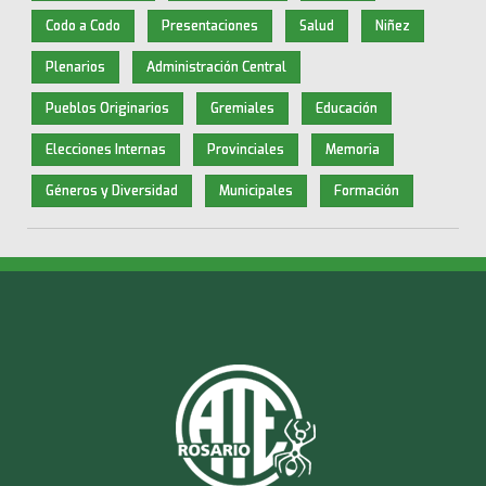
Codo a Codo
Presentaciones
Salud
Niñez
Plenarios
Administración Central
Pueblos Originarios
Gremiales
Educación
Elecciones Internas
Provinciales
Memoria
Géneros y Diversidad
Municipales
Formación