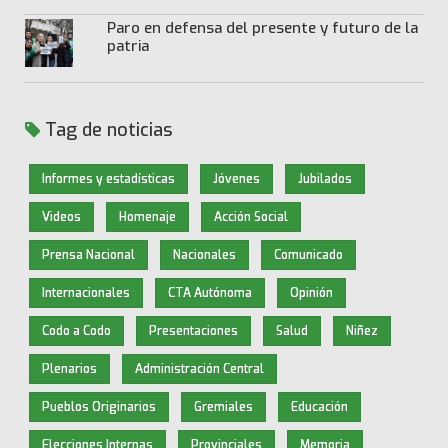
Paro en defensa del presente y futuro de la
patria
Tag de noticias
Informes y estadísticas
Jóvenes
Jubilados
Videos
Homenaje
Acción Social
Prensa Nacional
Nacionales
Comunicado
Internacionales
CTA Autónoma
Opinión
Codo a Codo
Presentaciones
Salud
Niñez
Plenarios
Administración Central
Pueblos Originarios
Gremiales
Educación
Elecciones Internas
Provinciales
Memoria