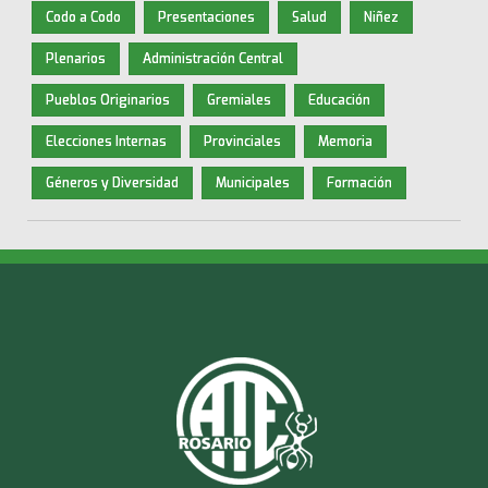
Codo a Codo
Presentaciones
Salud
Niñez
Plenarios
Administración Central
Pueblos Originarios
Gremiales
Educación
Elecciones Internas
Provinciales
Memoria
Géneros y Diversidad
Municipales
Formación