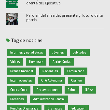
oferta del Ejecutivo
Paro en defensa del presente y futuro de la
patria
Tag de noticias
Informes y estadísticas
Jóvenes
Jubilados
Videos
Homenaje
Acción Social
Prensa Nacional
Nacionales
Comunicado
Internacionales
CTA Autónoma
Opinión
Codo a Codo
Presentaciones
Salud
Niñez
Plenarios
Administración Central
Pueblos Originarios
Gremiales
Educación