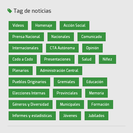
Tag de noticias
Videos
Homenaje
Acción Social
Prensa Nacional
Nacionales
Comunicado
Internacionales
CTA Autónoma
Opinión
Codo a Codo
Presentaciones
Salud
Niñez
Plenarios
Administración Central
Pueblos Originarios
Gremiales
Educación
Elecciones Internas
Provinciales
Memoria
Géneros y Diversidad
Municipales
Formación
Informes y estadísticas
Jóvenes
Jubilados