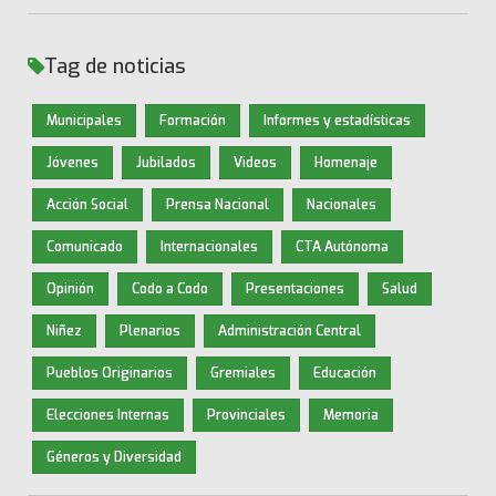
Tag de noticias
Municipales
Formación
Informes y estadísticas
Jóvenes
Jubilados
Videos
Homenaje
Acción Social
Prensa Nacional
Nacionales
Comunicado
Internacionales
CTA Autónoma
Opinión
Codo a Codo
Presentaciones
Salud
Niñez
Plenarios
Administración Central
Pueblos Originarios
Gremiales
Educación
Elecciones Internas
Provinciales
Memoria
Géneros y Diversidad