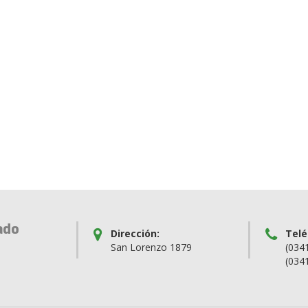
ado
Dirección:
Telé
San Lorenzo 1879
(034
(034