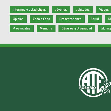
Informes y estadísticas
Jóvenes
Jubilados
Videos
Opinión
Codo a Codo
Presentaciones
Salud
N
Provinciales
Memoria
Géneros y Diversidad
Munici