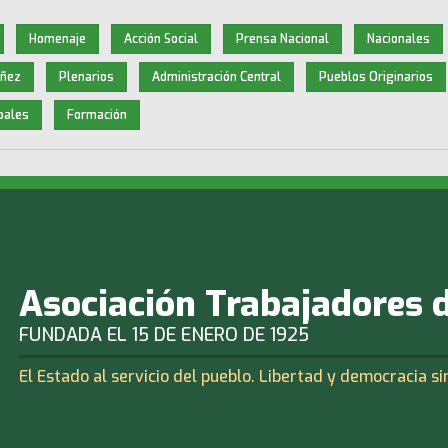
Homenaje
Acción Social
Prensa Nacional
Nacionales
iñez
Plenarios
Administración Central
Pueblos Originarios
pales
Formación
Asociación Trabajadores 
FUNDADA EL 15 DE ENERO DE 1925
El Estado al servicio del pueblo. Libertad y democracia si