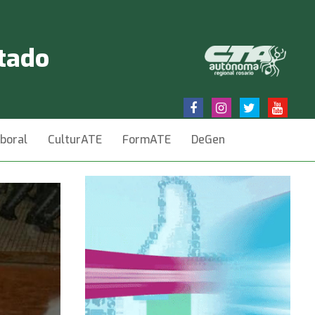
stado
aboral
CulturATE
FormATE
DeGen