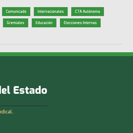
Comunicado
Internacionales
CTA Autónoma
Gremiales
Educación
Elecciones Internas
del Estado
ndical.