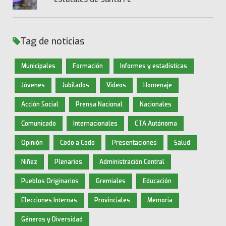
Tag de noticias
Municipales
Formación
Informes y estadísticas
Jóvenes
Jubilados
Videos
Homenaje
Acción Social
Prensa Nacional
Nacionales
Comunicado
Internacionales
CTA Autónoma
Opinión
Codo a Codo
Presentaciones
Salud
Niñez
Plenarios
Administración Central
Pueblos Originarios
Gremiales
Educación
Elecciones Internas
Provinciales
Memoria
Géneros y Diversidad