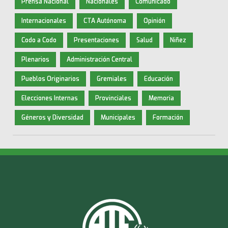
Prensa Nacional
Nacionales
Comunicado
Internacionales
CTA Autónoma
Opinión
Codo a Codo
Presentaciones
Salud
Niñez
Plenarios
Administración Central
Pueblos Originarios
Gremiales
Educación
Elecciones Internas
Provinciales
Memoria
Géneros y Diversidad
Municipales
Formación