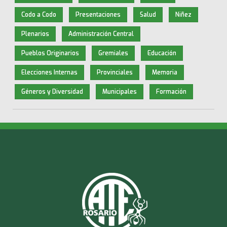
Codo a Codo
Presentaciones
Salud
Niñez
Plenarios
Administración Central
Pueblos Originarios
Gremiales
Educación
Elecciones Internas
Provinciales
Memoria
Géneros y Diversidad
Municipales
Formación